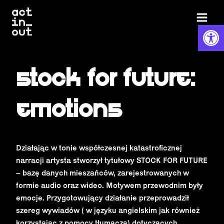
Skip
to
Otwórz 
content
Stock for future:
Emotions
Działając w tonie współczesnej katastroficznej
narracji artysta stworzył tytułowy STOCK FOR FUTURE
– bazę danych mieszańców, zarejestrowanych w
formie audio oraz wideo. Motywem przewodnim były
emocje. Przygotowujący działanie przeprowadził
szereg wywiadów ( w języku angielskim jak również
korzystając z pomocy tłumacza) dotyczących